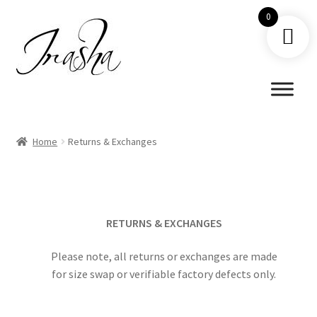
0
Skip
Skip
to
to
navigation
content
Home
Returns & Exchanges
RETURNS & EXCHANGES
Please note, all returns or exchanges are made
for size swap or verifiable factory defects only.